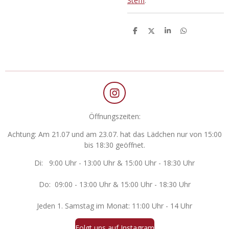
Steffi
.
T
T
T
T
e
e
e
e
i
i
i
i
l
l
l
l
e
e
e
e
n
n
n
n
I
n
Öffnungszeiten:
s
t
Achtung: Am 21.07 und am 23.07. hat das Lädchen nur von 15:00
a
bis 18:30 geöffnet.
g
r
Di: 9:00 Uhr - 13:00 Uhr & 15:00 Uhr - 18:30 Uhr
a
m
Do: 09:00 - 13:00 Uhr & 15:00 Uhr - 18:30 Uhr
Jeden 1. Samstag im Monat: 11:00 Uhr - 14 Uhr
Folgt uns auf Instagram