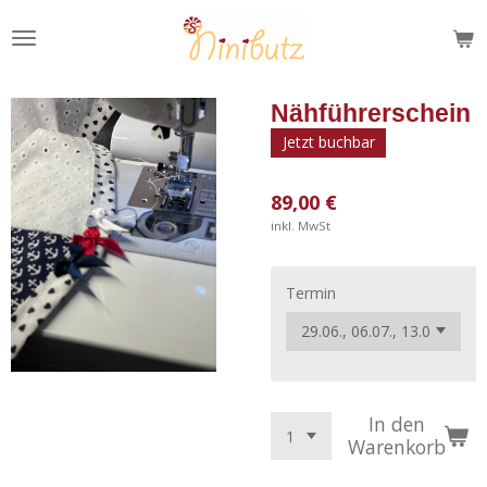
Zum
Hauptinhalt
springen
Nähführerschein
Jetzt buchbar
89,00 €
inkl. MwSt
Termin
In den
Warenkorb