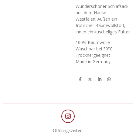
Wunderschöner Schlafsack
aus dem Hause
Westfalen. Außen ein
fröhlicher Baumwollstoff,
innen ein kuscheliges Futter.
100% Baumwolle
Waschbar bei 30°C
Trocknergeeignet
Made in Germany
T
T
T
T
e
e
e
e
i
i
i
i
l
l
l
l
e
e
e
e
n
n
n
n
I
n
Öffnungszeiten:
s