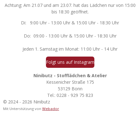
t
Achtung: Am 21.07 und am 23.07. hat das Lädchen nur von 15:00
a
bis 18:30 geöffnet.
g
r
Di: 9:00 Uhr - 13:00 Uhr & 15:00 Uhr - 18:30 Uhr
a
m
Do: 09:00 - 13:00 Uhr & 15:00 Uhr - 18:30 Uhr
Jeden 1. Samstag im Monat: 11:00 Uhr - 14 Uhr
Folgt uns auf Instagram
Ninibutz - Stofflädchen & Atelier
Kessenicher Straße 175
53129 Bonn
Tel.:
0228 - 929 75 823
© 2024 - 2026 Ninibutz
Mit Unterstützung von
Webador