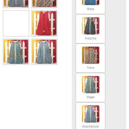
Wale
Frösche
Tiere
Vögel
Kirschblüte