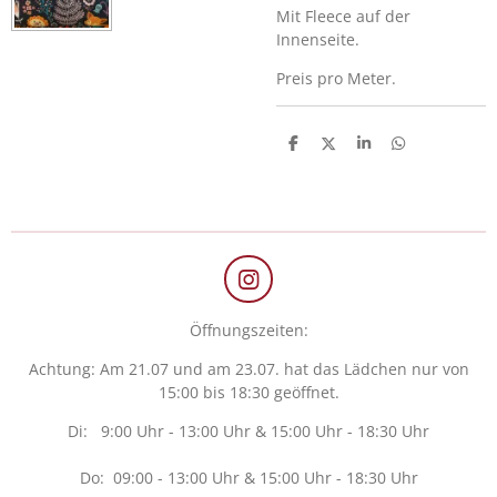
Mit Fleece auf der
Innenseite.
Preis pro Meter.
T
T
T
T
e
e
e
e
i
i
i
i
l
l
l
l
e
e
e
e
n
n
n
n
I
n
Öffnungszeiten:
s
t
Achtung: Am 21.07 und am 23.07. hat das Lädchen nur von
a
15:00 bis 18:30 geöffnet.
g
r
Di: 9:00 Uhr - 13:00 Uhr & 15:00 Uhr - 18:30 Uhr
a
m
Do: 09:00 - 13:00 Uhr & 15:00 Uhr - 18:30 Uhr