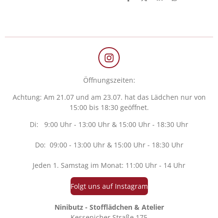
T
T
T
T
e
e
e
e
i
i
i
i
l
l
l
l
e
e
e
e
n
n
n
n
I
n
Öffnungszeiten:
s
t
Achtung: Am 21.07 und am 23.07. hat das Lädchen nur von
a
15:00 bis 18:30 geöffnet.
g
r
Di: 9:00 Uhr - 13:00 Uhr & 15:00 Uhr - 18:30 Uhr
a
m
Do: 09:00 - 13:00 Uhr & 15:00 Uhr - 18:30 Uhr
Jeden 1. Samstag im Monat: 11:00 Uhr - 14 Uhr
Folgt uns auf Instagram
Ninibutz - Stofflädchen & Atelier
Kessenicher Straße 175